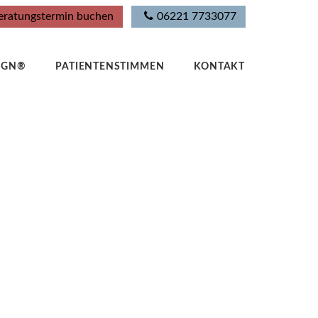
eratungstermin buchen
06221 7733077
LIGN®
PATIENTENSTIMMEN
KONTAKT